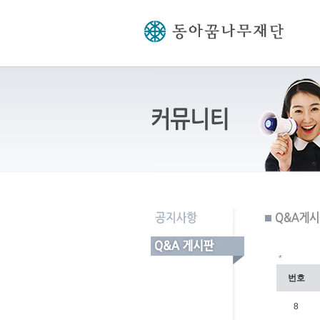
*
번호
8