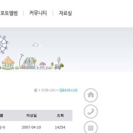
홈
>
커뮤니티
>
Q&A게시판
름
작성일
조회
종국
2007·04·10
14254