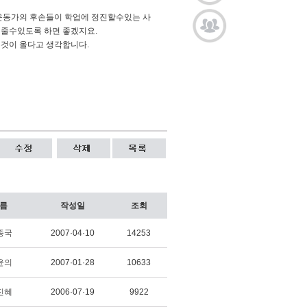
운동가의 후손들이 학업에 정진할수있는 사
줄수있도록 하면 좋겠지요.
것이 올다고 생각합니다.
름
작성일
조회
종국
2007·04·10
14253
윤의
2007·01·28
10633
진혜
2006·07·19
9922