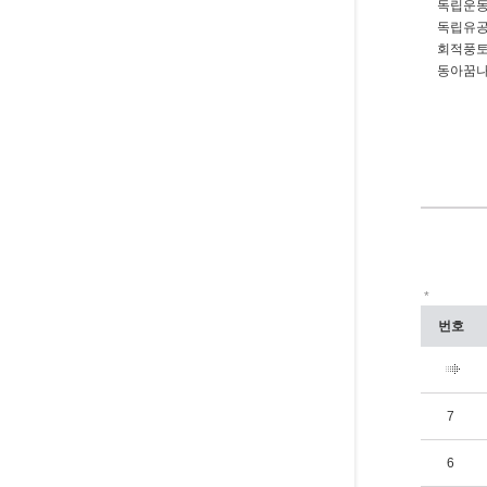
독립운동
독립유공
회적풍토
동아꿈나
*
번호
7
6