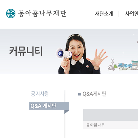
동아꿈나무