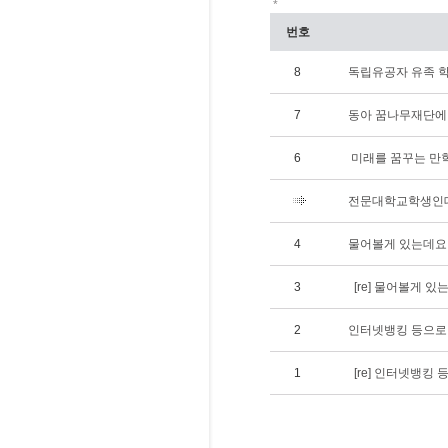
*
번호
8
독립유공자 유족 학
7
동아 꿈나무재단에
6
미래를 꿈꾸는 만
전문대학교학생인데요
4
물어볼게 있는데요
3
[re] 물어볼게 있
2
인터넷뱅킹 등으로 
1
[re] 인터넷뱅킹