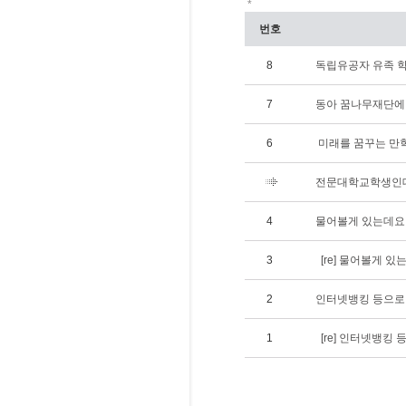
*
번호
8
독립유공자 유족 학
7
동아 꿈나무재단에
6
미래를 꿈꾸는 만
전문대학교학생인데요
4
물어볼게 있는데요
3
[re] 물어볼게 있
2
인터넷뱅킹 등으로 
1
[re] 인터넷뱅킹