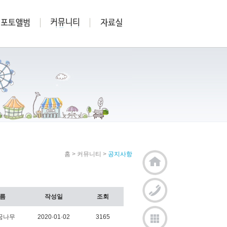
홈
>
커뮤니티
>
공지사항
름
작성일
조회
꿈나무
2020·01·02
3165