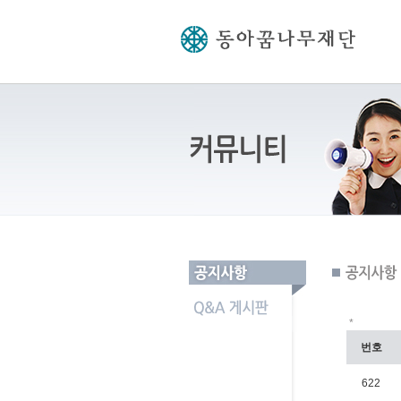
*
번호
622