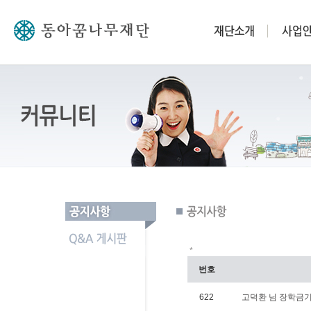
*
번호
622
고덕환 님 장학금기탁(