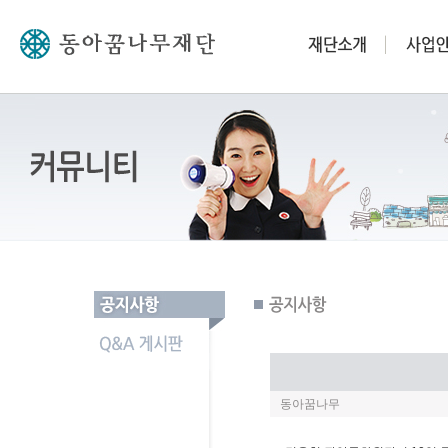
동아꿈나무