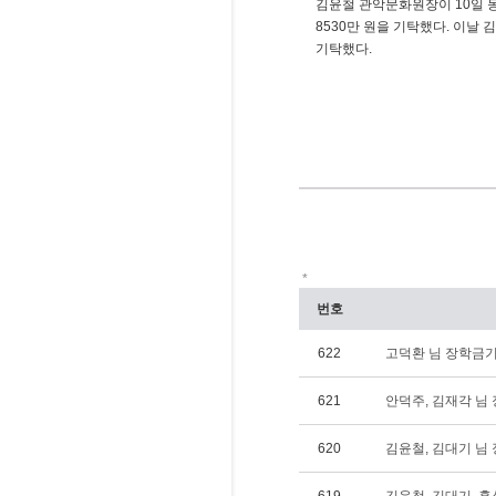
김윤철 관악문화원장이 10일 동
8530만 원을 기탁했다. 이날 
기탁했다.
*
번호
622
고덕환 님 장학금기탁(
621
안덕주, 김재각 님 장
620
김윤철, 김대기 님 장