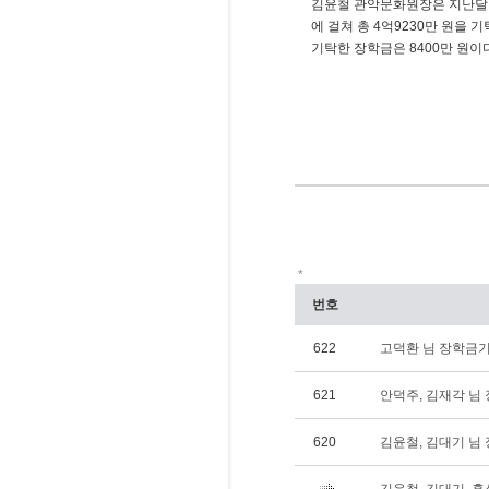
김윤철 관악문화원장은 지난달 3
에 걸쳐 총 4억9230만 원을
기탁한 장학금은 8400만 원이다
*
번호
622
고덕환 님 장학금기탁(
621
안덕주, 김재각 님 장
620
김윤철, 김대기 님 장