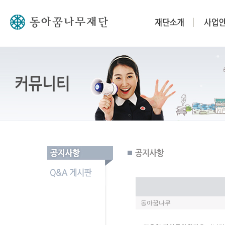
동아꿈나무