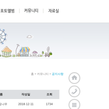
홈
>
커뮤니티
>
공지사항
름
작성일
조회
꿈나무
2018·12·11
1734