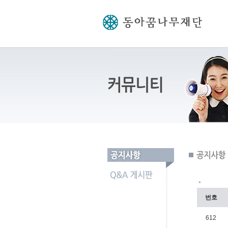
*
번호
612