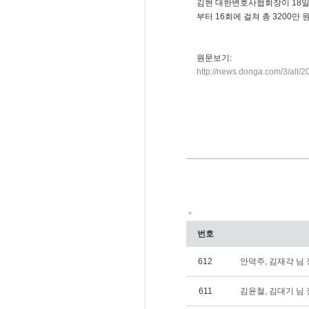
김현 대한변호사협회장이 18일 
부터 16회에 걸쳐 총 3200만 
원문보기:
http://news.donga.com/3/al
*
번호
612
안덕주, 김재각 님 장
611
김윤철, 김대기 님 장