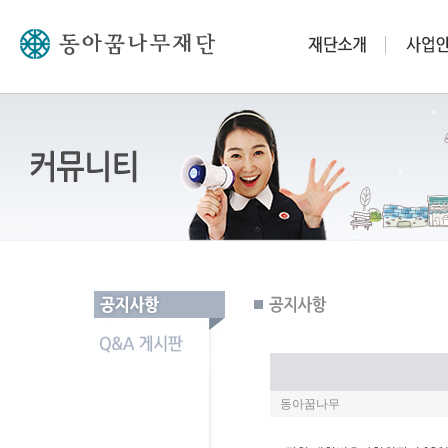
동아꿈나무