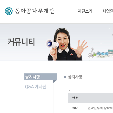
*
번호
602
관악산우회 장학회 님