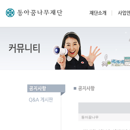
동아꿈나무