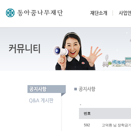
*
번호
592
고덕환 님 장학금기탁(