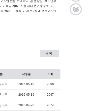
00만 원을 보내왔다. 김 원장은 1990년부
자 이옥임 씨(69·서울 서대문구 충정로3가)
6500만 원을, 이 씨는 2회에 걸쳐 200만
름
작성일
조회
꿈나무
2016·05·19
2098
꿈나무
2016·05·19
2047
꿈나무
2016·04·28
2074