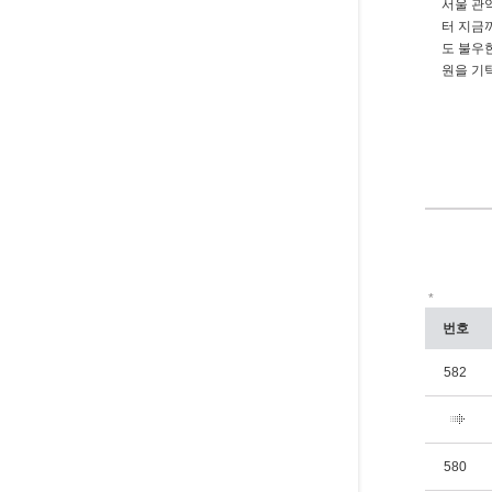
서울 관
터 지금까
도 불우한
원을 기
*
번호
582
580