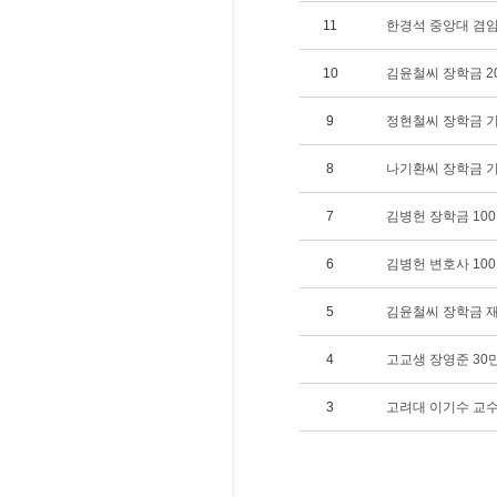
11
한경석 중앙대 겸임교
10
김윤철씨 장학금 200
9
정현철씨 장학금 기탁
8
나기환씨 장학금 기탁
7
김병헌 장학금 100만
6
김병헌 변호사 100만
5
김윤철씨 장학금 재단
4
고교생 장영준 30만원
3
고려대 이기수 교수 1