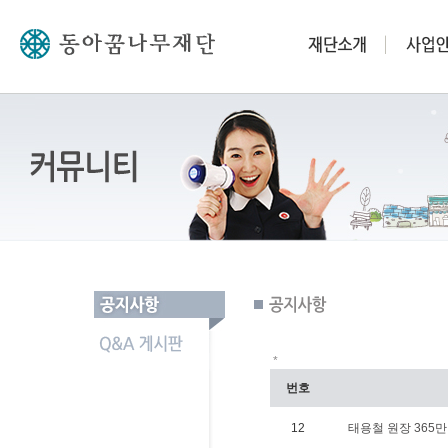
*
번호
12
태용철 원장 365만원