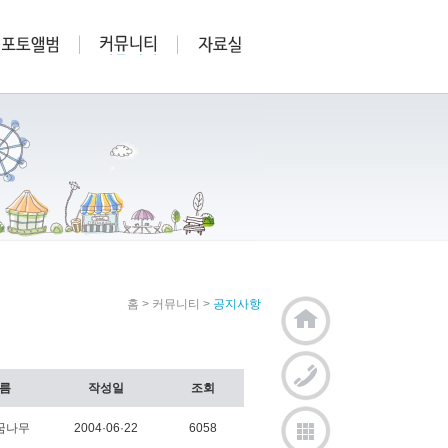
홈
>
커뮤니티
>
공지사항
름
작성일
조회
꿈나무
2004·06·22
6058