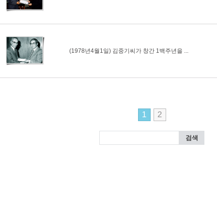
(1978년4월1일) 김중기씨가 창간 1백주년을 ...
1
2