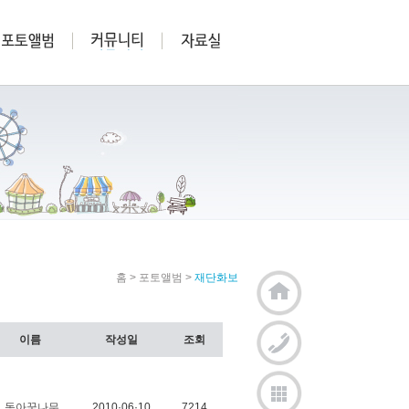
홈
>
포토앨범
>
재단화보
이름
작성일
조회
동아꿈나무
2010·06·10
7214