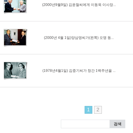
(2000년9월9일) 김윤철씨에게 이동욱 이사장...
(2000년 4월 1일)양삼영씨가(왼쪽) 오명 동...
(1978년4월1일) 김중기씨가 창간 1백주년을 ...
1
2