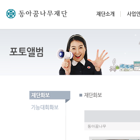
동아꿈나무