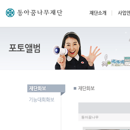
동아꿈나무