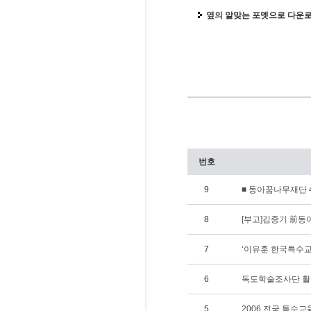
옆의 알맞는 포멧으로 다운
번호
9
■ 동아꿈나무재단 
8
[부고]김중기 前
7
‘이유훈 한국특수교
6
독도학술조사단 활
5
2006 전국 특수