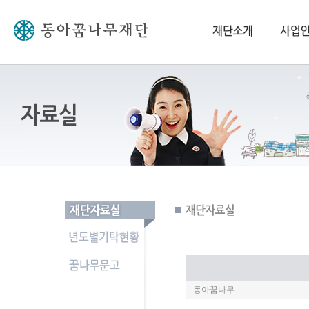
동아꿈나무