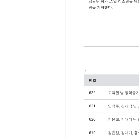
남균우 씨가 15일 청소년을 위한
원을 기탁했다.
*
번호
622
고덕환 님 장학금기탁(
621
안덕주, 김재각 님 장
620
김윤철, 김대기 님 장
619
김윤철, 김대기, 홍