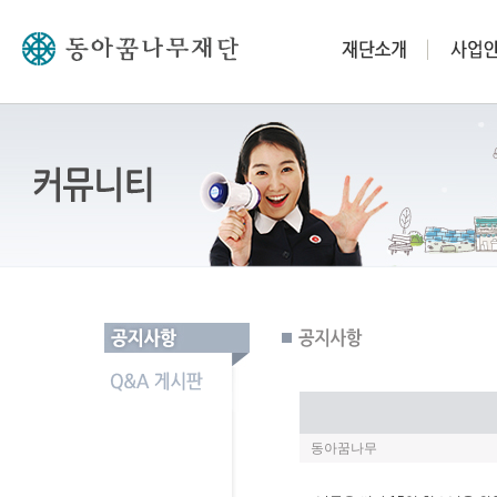
동아꿈나무