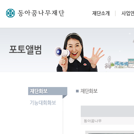
동아꿈나무