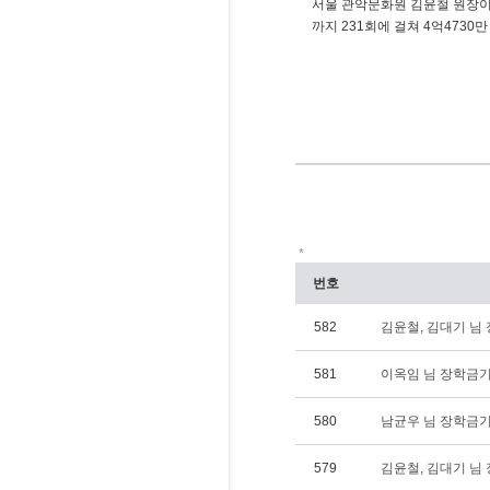
서울 관악문화원 김윤철 원장이 
까지 231회에 걸쳐 4억473
*
번호
582
김윤철, 김대기 님 장
581
이옥임 님 장학금기탁(
580
남균우 님 장학금기탁(
579
김윤철, 김대기 님 