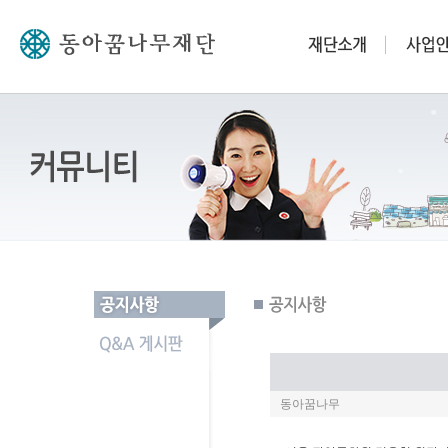
동아꿈나무